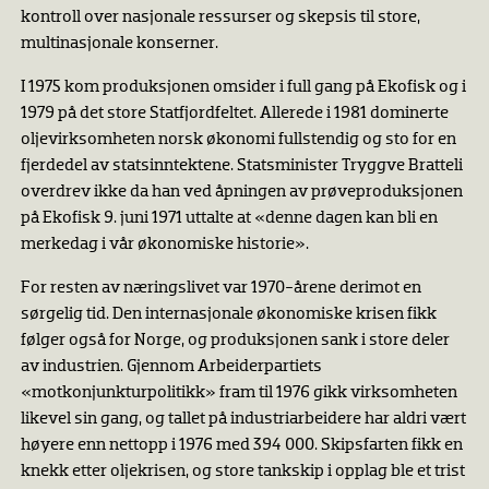
kontroll over nasjonale ressurser og skepsis til store,
multinasjonale konserner.
I 1975 kom produksjonen omsider i full gang på Ekofisk og i
1979 på det store Statfjordfeltet. Allerede i 1981 dominerte
oljevirksomheten norsk økonomi fullstendig og sto for en
fjerdedel av statsinntektene. Statsminister Tryggve Bratteli
overdrev ikke da han ved åpningen av prøveproduksjonen
på Ekofisk 9. juni 1971 uttalte at «denne dagen kan bli en
merkedag i vår økonomiske historie».
For resten av næringslivet var 1970-årene derimot en
sørgelig tid. Den internasjonale økonomiske krisen fikk
følger også for Norge, og produksjonen sank i store deler
av industrien. Gjennom Arbeiderpartiets
«motkonjunkturpolitikk» fram til 1976 gikk virksomheten
likevel sin gang, og tallet på industriarbeidere har aldri vært
høyere enn nettopp i 1976 med 394 000. Skipsfarten fikk en
knekk etter oljekrisen, og store tankskip i opplag ble et trist