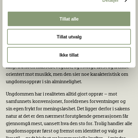
Detaljer
Elevaksjonen for karakterer i grunnskolen i 1974 foregikk i
relativt dannede former, og nynazismen, som en stund så
ut til å vokse, ble aldri noe mer enn et marginalt (men
Tillat alle
ubehagelig) fenomen. Viktigere var punken, som under
slagordet «nofuture» gikk til angrep på absolutt alt,
Tillat utvalg
inkludert «sekstiåtternes» politiske selvhøytidelighet.
Etter «slaget om Slottsparken» natt til 1. mai 1978 og et par
års tilsvarende opptøyer på Karl Johan, gled det hele over i
Ikke tillat
en mer stabil fase knyttet til Blitz-miljøet i Oslo. Punken var
langt fra noen massebevegelse, og i Norge først og fremst
orientert mot musikk, men den sier noe karakteristisk om
ungdomsopprør i sin alminnelighet.
Ungdommen har i realiteten alltid gjort opprør – mot
samfunnets konvensjoner, foreldrenes forventninger og
sin egen frykt for meningsløshet. Det ligger derfor i sakens
natur at det er den nærmest forutgående generasjonen får
gjennomgå mest, uansett hva den sto for. Trolig handler alle
ungdomsopprør først og fremst om identitet og valg av