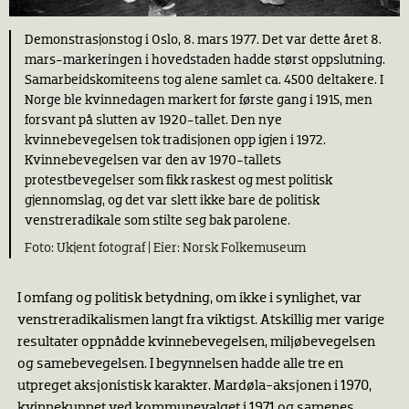
Demonstrasjonstog i Oslo, 8. mars 1977. Det var dette året 8.
mars-markeringen i hovedstaden hadde størst oppslutning.
Samarbeidskomiteens tog alene samlet ca. 4500 deltakere. I
Norge ble kvinnedagen markert for første gang i 1915, men
forsvant på slutten av 1920-tallet. Den nye
kvinnebevegelsen tok tradisjonen opp igjen i 1972.
Kvinnebevegelsen var den av 1970-tallets
protestbevegelser som fikk raskest og mest politisk
gjennomslag, og det var slett ikke bare de politisk
venstreradikale som stilte seg bak parolene.
Ukjent fotograf |
Norsk Folkemuseum
I omfang og politisk betydning, om ikke i synlighet, var
venstreradikalismen langt fra viktigst. Atskillig mer varige
resultater oppnådde kvinnebevegelsen, miljøbevegelsen
og samebevegelsen. I begynnelsen hadde alle tre en
utpreget aksjonistisk karakter. Mardøla-aksjonen i 1970,
kvinnekuppet ved kommunevalget i 1971 og samenes