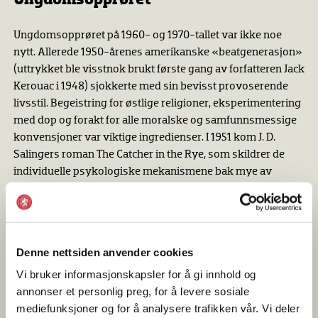
Ungdomsopprøret på 1960- og 1970-tallet var ikke noe
nytt. Allerede 1950-årenes amerikanske «beatgenerasjon»
(uttrykket ble visstnok brukt første gang av forfatteren Jack
Kerouac i 1948) sjokkerte med sin bevisst provoserende
livsstil. Begeistring for østlige religioner, eksperimentering
med dop og forakt for alle moralske og samfunnsmessige
konvensjoner var viktige ingredienser. I 1951 kom J. D.
Salingers roman The Catcher in the Rye, som skildrer de
individuelle psykologiske mekanismene bak mye av
dette. Kort etter slo rock ’n’ roll-musikken gjennom som
den nye tidens mest omtalte uttrykksform. Omverdenen lot
seg forskrekke, men forbudet mot å vise Elvis Presleys
roterende hoftebevegelser på TV hjalp lite. Som i
Denne nettsiden anvender cookies
filmen Rebel Without a Cause fra 1955 med ikonet James
Dean i hovedrollen, var foreldrene ute av stand til å begripe
Vi bruker informasjonskapsler for å gi innhold og
hvorfor de unge, tross all mulig sosial og materiell trygghet,
annonser et personlig preg, for å levere sosiale
ikke fant seg til rette.
mediefunksjoner og for å analysere trafikken vår. Vi deler