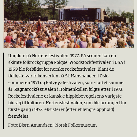
Ungdom på Hortensfestivalen, 1977. På scenen kan en
skimte folkrockgruppa Folque. Woodstockfestivalen i USA i
1969 ble forbildet for norske rockefestivaler. Blant de
tidligste var frikonserten på St. Hanshaugen i Oslo
sommeren 1971 og Kalvøyafestivalen, som startet samme
år. Ragnarockfestivalen i Holmenkollen fulgte etter i 1973.
Rockefestivalene er kanskje hippiebevegelsens varigste
bidrag til kulturen. Hortensfestivalen, som ble arrangert for
første gang i 1975, eksisterer (etter et lengre opphold)
fremdeles.
Bjørn Amundsen |
Norsk Folkemuseum