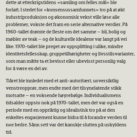
dette at etterkrigstidens «samling om felles mål» ble
forlatt. I stedet for «konsensussamfunnets» tro på at økt
industriproduksjon og økonomisk vekst ville løse alle
problemer, vokste det fram en serie alternative verdier. På
1960-tallet drømte de fleste om det samme – bil, bolig og
møbler av teak – og de kulturelle idealene var langt på vei
like. 1970-tallet ble preget av oppsplitting i ulike, mindre
identitetsfellesskap, gruppetilhørigheter og livsstilsvarianter,
som man måtte ta et bevisst eller ubevisst personlig valg
for å være en del av.
Tiåret ble innledet med et anti-autoritært, uoversiktlig
venstreopprør, men endte med det tilsynelatende stikk
motsatte – en voksende høyrebølge. Individualismens
tidsalder oppsto nok på 1970-tallet, men det var også en
periode med en oppriktig og idealistisk tro på at den
enkeltes engasjement kunne bidra til å forandre verden til
noe bedre. Sånn sett var det kanskje slutten på uskyldens
tid.