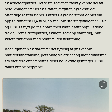
av Arbeiderpartiet. Det viste seg at en raskt økende del av
befolkningen var lei av skatter, avgifter, byråkrati og
offentlige restriksjoner. Partiet Høyre bortimot doblet sin
oppslutning fra 17,4 til 31,7 % mellom stortingsvalgene i 1973
og 1981. Et nytt politisk parti med klare høyrepopulistiske
trekk, Fremskrittspartiet, svingte seg opp samtidig, inntil
videre riktignok med relativt liten tilslutning.
Ved utgangen av tiåret var det tydelig at ønsket om
markedsliberalisme, personlig valgfrihet og individualisme
sto sterkere enn venstresidens kollektive løsninger. 1980-
talllet kunne begynne!