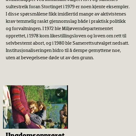
sultestreik foran Stortinget i 1979 er noen kjente eksempler.
I disse spørsmålene fikk imidlertid mange av aktivistenes
krav temmelig raskt gjennomslag både i praktisk politikk
og forvaltningen. I 1972 ble Miljøverndepartementet
opprettet, i 1978 kom likestillingsloven og loven om rett til
selvbestemt abort, og i 1980 ble Samerettsutvalget nedsatt.
Institusjonaliseringen bidro til å dempe gemyttene noe,
uten at bevegelsene døde ut av den grunn.
Ungdomsopprøret