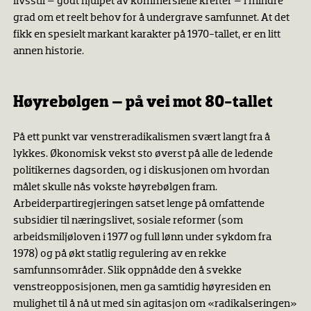
livsstil – godt hjulpet av kommersielle krefter – i mindre
grad om et reelt behov for å undergrave samfunnet. At det
fikk en spesielt markant karakter på 1970-tallet, er en litt
annen historie.
Høyrebølgen – på vei mot 80-tallet
På ett punkt var venstreradikalismen svært langt fra å
lykkes. Økonomisk vekst sto øverst på alle de ledende
politikernes dagsorden, og i diskusjonen om hvordan
målet skulle nås vokste høyrebølgen fram.
Arbeiderpartiregjeringen satset lenge på omfattende
subsidier til næringslivet, sosiale reformer (som
arbeidsmiljøloven i 1977 og full lønn under sykdom fra
1978) og på økt statlig regulering av en rekke
samfunnsområder. Slik oppnådde den å svekke
venstreopposisjonen, men ga samtidig høyresiden en
mulighet til å nå ut med sin agitasjon om «radikalseringen»