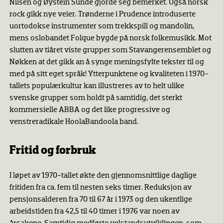
Nilsen og Øystein Sunde gjorde seg bemerket. Også norsk
rock gikk nye veier. Trønderne i Prudence introduserte
uortodokse instrumenter som trekkspill og mandolin,
mens oslobandet Folque bygde på norsk folkemusikk. Mot
slutten av tiåret viste grupper som Stavangerensemblet og
Nøkken at det gikk an å synge meningsfylte tekster til og
med på sitt eget språk! Ytterpunktene og kvaliteten i 1970-
tallets populærkultur kan illustreres av to helt ulike
svenske grupper som holdt på samtidig, det sterkt
kommersielle ABBA og det like progressive og
venstreradikale HoolaBandoola band.
Fritid og forbruk
I løpet av 1970-tallet økte den gjennomsnittlige daglige
fritiden fra ca. fem til nesten seks timer. Reduksjon av
pensjonsalderen fra 70 til 67 år i 1973 og den ukentlige
arbeidstiden fra 42,5 til 40 timer i 1976 var noen av