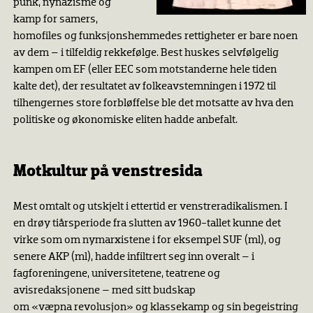
punk, nynazisme og
kamp for samers,
homofiles og funksjonshemmedes rettigheter er bare noen
av dem – i tilfeldig rekkefølge. Best huskes selvfølgelig
kampen om EF (eller EEC som motstanderne hele tiden
kalte det), der resultatet av folkeavstemningen i 1972 til
tilhengernes store forbløffelse ble det motsatte av hva den
politiske og økonomiske eliten hadde anbefalt.
Motkultur på venstresida
Mest omtalt og utskjelt i ettertid er venstreradikalismen. I
en drøy tiårsperiode fra slutten av 1960-tallet kunne det
virke som om nymarxistene i for eksempel SUF (ml), og
senere AKP (ml), hadde infiltrert seg inn overalt – i
fagforeningene, universitetene, teatrene og
avisredaksjonene – med sitt budskap
om «væpna revolusjon» og klassekamp og sin begeistring