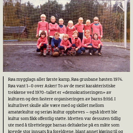
Røa mygglags aller første kamp, Røa grusbane høsten 1974.
Røa vant 1–0 over Asker! To av de mest karakteristiske
trekkene ved 1970-tallet er «demokratiseringen» av
kulturen og den fastere organiseringen av barns fritid. I
kulturlivet skulle alle være med og skillet mellom
amatørkultur og seriøs kultur oppheves – også idrett ble
kultur som fikk offentlig støtte. Idretten var dessuten tidlig
ute med å tilrettelegge barnas deltakelse på en måte som
krevde stor innsats fra foreldrene, blant annet kjøring til og