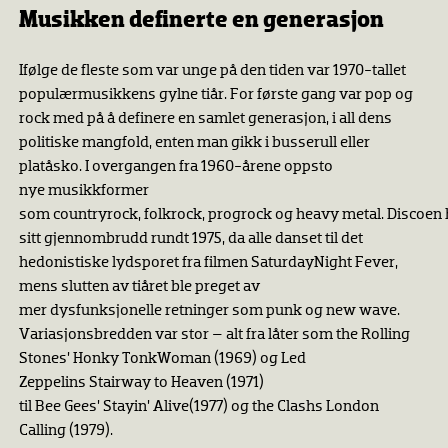
Musikken definerte en generasjon
Ifølge de fleste som var unge på den tiden var 1970-tallet
populærmusikkens gylne tiår. For første gang var pop og
rock med på å definere en samlet generasjon, i all dens
politiske mangfold, enten man gikk i busserull eller
platåsko. I overgangen fra 1960-årene oppsto
nye musikkformer
som countryrock, folkrock, progrock og heavy metal. Discoen
sitt gjennombrudd rundt 1975, da alle danset til det
hedonistiske lydsporet fra filmen SaturdayNight Fever,
mens slutten av tiåret ble preget av
mer dysfunksjonelle retninger som punk og new wave.
Variasjonsbredden var stor – alt fra låter som the Rolling
Stones’ Honky TonkWoman (1969) og Led
Zeppelins Stairway to Heaven (1971)
til Bee Gees’ Stayin’ Alive(1977) og the Clashs London
Calling (1979).