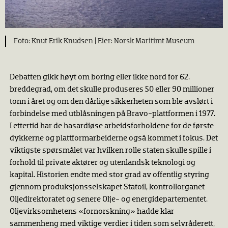
Knut Erik Knudsen |
Norsk Maritimt Museum
Debatten gikk høyt om boring eller ikke nord for 62.
breddegrad, om det skulle produseres 50 eller 90 millioner
tonn i året og om den dårlige sikkerheten som ble avslørt i
forbindelse med utblåsningen på Bravo-plattformen i 1977.
I ettertid har de hasardiøse arbeidsforholdene for de første
dykkerne og plattformarbeiderne også kommet i fokus. Det
viktigste spørsmålet var hvilken rolle staten skulle spille i
forhold til private aktører og utenlandsk teknologi og
kapital. Historien endte med stor grad av offentlig styring
gjennom produksjonsselskapet Statoil, kontrollorganet
Oljedirektoratet og senere Olje- og energidepartementet.
Oljevirksomhetens «fornorskning» hadde klar
sammenheng med viktige verdier i tiden som selvråderett,