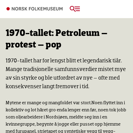
1970-tallet: Petroleum –
protest – pop
1970-tallet har for lengst blitt et legendarisk tiår.
Mange tradisjonelle samfunnsverdier mistet mye
av sin styrke og ble utfordret av nye – ofte med
konsekvenser langt fremover i tid.
Mytene er mange og mangfoldet var stort.Noen flyttet inn i
kollektiv og lot håret gro enda lenger enn før, noen tok jobb
som oljearbeidere i Nordsjøen, meldte seg inn i en
kvinnegruppe, begynte å jogge eller pusset opp hjemme
med furupanel, strietapet og syntetiske vegg til vegg-