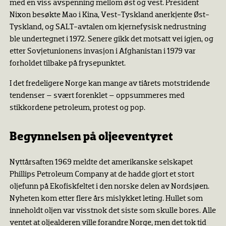
med en viss avspenning mellom øst og vest. President
Nixon besøkte Mao i Kina, Vest-Tyskland anerkjente Øst-
Tyskland, og SALT-avtalen om kjernefysisk nedrustning
ble undertegnet i 1972. Senere gikk det motsatt vei igjen, og
etter Sovjetunionens invasjon i Afghanistan i 1979 var
forholdet tilbake på frysepunktet.
I det fredeligere Norge kan mange av tiårets motstridende
tendenser – svært forenklet – oppsummeres med
stikkordene petroleum, protest og pop.
Begynnelsen på oljeeventyret
Nyttårsaften 1969 meldte det amerikanske selskapet
Phillips Petroleum Company at de hadde gjort et stort
oljefunn på Ekofiskfeltet i den norske delen av Nordsjøen.
Nyheten kom etter flere års mislykket leting. Hullet som
inneholdt oljen var visstnok det siste som skulle bores. Alle
ventet at oljealderen ville forandre Norge, men det tok tid