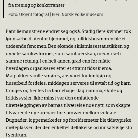
fra trening og konkurranser
Ukjent fotograf |
Norsk Folkemuseum
Familiemønstrene endret seg også. Stadig flere kvinner tok
lønnsarbeid utenfor hjemmet, og fulltidshusmoren ble et
utdøende fenomen. Den økende skilsmissestatistikken og
uvante samlivsformer, som samboerskap, medvirket i
samme retning. I en helt annen grad enn før måtte
hverdagen organiseres etter et stramt tidsskjema.
Matpakker skulle smøres, ansvaret for innkjøp og
husarbeid fordeles, middagen serveres til avtalt tid og barn
bringes og hentes fra barnehage, dagmamma, skole og
fritidssysler. Ikke minst var den omfattende
tilretteleggingen av barnas tilværelse noe nytt, som skapte
tilsvarende nye arenaer for samvær mellom voksne.
Dugnader, loppemarkeder og foreldremøter ble tidstypiske
møteplasser, der den enkeltes deltakelse og innsatsvilje sto
i sentrum.