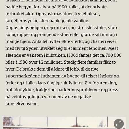
årsakene. Samtidig medførte velstandsutviklingen, som
hadde begynt for alvor på 1960-tallet, at det private
forbruket økte. Oppvaskmaskiner, frysebokser,
fargefjernsyn og stereoanlegg ble vanlige.
Oppussingsbølgen grep om seg, og stresslesstoler, store
sofagrupper og prangende stuereoler gjorde sitt inntog i
mange hjem. Antallet hytter økte sterkt, og charterreiser
med fly til Syden utviklet seg til et allment fenomen. Mest
slående er veksten i bilbruken. I 1969 fantes det ca. 700 000
biler, i 1980 over 1,2 millioner. Stadig flere familier fikk to
hver. De brukte dem til å kjøre til jobb, til de nye
supermarkedene i utkanten av byene, til reiser i helger og
ferier og til alle slags daglige aktiviteter. Økt forurensing,
trafikkulykker, køkjøring, parkeringsproblemer og press
på veiutbyggingen var noen av de negative
konsekvensene.