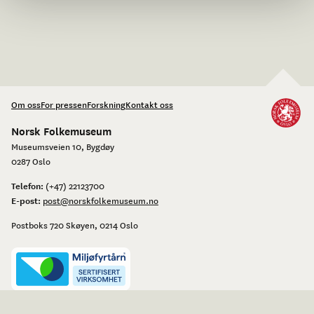
Om oss
For pressen
Forskning
Kontakt oss
Norsk Folkemuseum
Museumsveien 10, Bygdøy
0287 Oslo
Telefon:
(+47) 22123700
E-post:
post@norskfolkemuseum.no
Postboks 720 Skøyen, 0214 Oslo
Personvernerklæring og bruk av informasjonskapsler