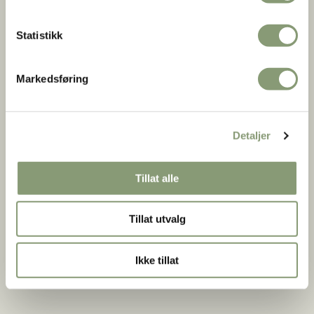
fik lys gjennom en liten glugge i gavlveggen.
Statistikk
Soveloft fra Rolstad
Markedsføring
Fra:
Sør Fron, Gudbrandsdalen
Bygget:
ca. 1300
Detaljer
Oppført på museet:
1888
Bygningsnummer:
184
Tillat alle
Se mer på DigitaltMuseum
Tillat utvalg
Ikke tillat