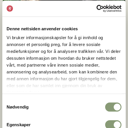
Denne nettsiden anvender cookies
Vi bruker informasjonskapsler for å gi innhold og
annonser et personlig preg, for å levere sosiale
mediefunksjoner og for å analysere trafikken vår. Vi deler
dessuten informasjon om hvordan du bruker nettstedet
Bildet er hentet fra
digitaltmuseum.org
- Eier: Norsk
vårt, med partnerne våre innen sosiale medier,
Folkemuseum
annonsering og analysearbeid, som kan kombinere den
med annen informasjon du har gjort tilgjengelig for dem,
eller som de har samlet inn gjennom din bruk av
Denne svakheten lar oss studere den tekniske utførelsen
tjenestene deres.
av laftet. Svaler av stavverk går rundt loftsetasjen på tre
Samtykkevalg
sider, og ender i en tre-hullers do på baksiden. Svalen, som
Nødvendig
har adkomst via en utvendig trapp, får lys fra ”små” arkader
med romanske buer. Slisser i veggene i loftskammeret
viser at det kan ha vært minst seks soveplasser. Rommet
Egenskaper