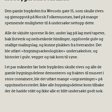
Den gamle bygården fra Wessels gate 15, som skulle rives
og gjenoppstå på Norsk Folkemuseum, bød på mange
spennende muligheter til å undersøke nettopp dette.
Alle de skjulte sporene lå der, under lag på lag med tapeter,
bak listverk og nedsenkede himlinger, oppforede gulv og
utallige malingslag, og kunne plukkes fra hverandre. Det
ble utført «bygningsarkeologiske» undersøkelser, og
historier i gulv, vegger og tak kom til syne.
I et par måneder før hele bygården skulle rives og alle de
gamle bygningsdelene demonteres og fraktes til museet i
store containere, ble det utført mange «utgravninger» på
opprinnelsesstedet. Ikke alle bygningsdelene kom tilbake
der de hadde stått og ikke alle er blitt undersøkt godt nok.