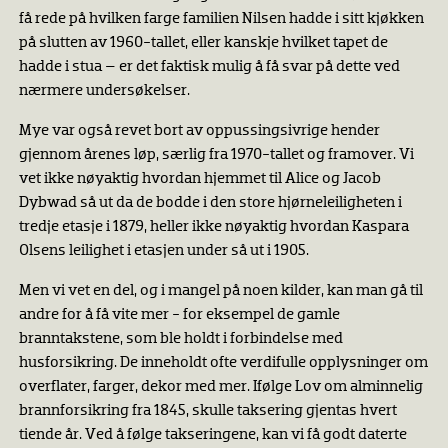
få rede på hvilken farge familien Nilsen hadde i sitt kjøkken
på slutten av 1960-tallet, eller kanskje hvilket tapet de
hadde i stua – er det faktisk mulig å få svar på dette ved
nærmere undersøkelser.
Mye var også revet bort av oppussingsivrige hender
gjennom årenes løp, særlig fra 1970-tallet og framover. Vi
vet ikke nøyaktig hvordan hjemmet til Alice og Jacob
Dybwad så ut da de bodde i den store hjørneleiligheten i
tredje etasje i 1879, heller ikke nøyaktig hvordan Kaspara
Olsens leilighet i etasjen under så ut i 1905.
Men vi vet en del, og i mangel på noen kilder, kan man gå til
andre for å få vite mer − for eksempel de gamle
branntakstene, som ble holdt i forbindelse med
husforsikring. De inneholdt ofte verdifulle opplysninger om
overflater, farger, dekor med mer. Ifølge Lov om alminnelig
brannforsikring fra 1845, skulle taksering gjentas hvert
tiende år. Ved å følge takseringene, kan vi få godt daterte