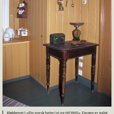
Kjøkkenet i «Ein norsk heim i ei ny tid 1905». Fargen er valgt