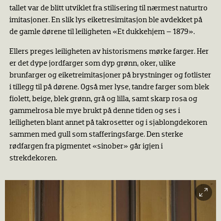
tallet var de blitt utviklet fra stilisering til nærmest naturtro
imitasjoner. En slik lys eiketresimitasjon ble avdekket på
de gamle dørene til leiligheten «Et dukkehjem – 1879».
Ellers preges leiligheten av historismens mørke farger. Her
er det dype jordfarger som dyp grønn, oker, ulike
brunfarger og eiketreimitasjoner på brystninger og fotlister
i tillegg til på dørene. Også mer lyse, tandre farger som blek
fiolett, beige, blek grønn, grå og lilla, samt skarp rosa og
gammelrosa ble mye brukt på denne tiden og ses i
leiligheten blant annet på takrosetter og i sjablongdekoren
sammen med gull som stafferingsfarge. Den sterke
rødfargen fra pigmentet «sinober» går igjen i
strekdekoren.