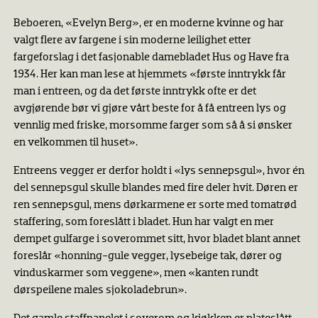
Beboeren, «Evelyn Berg», er en moderne kvinne og har
valgt flere av fargene i sin moderne leilighet etter
fargeforslag i det fasjonable damebladet Hus og Have fra
1934. Her kan man lese at hjemmets «første inntrykk får
man i entreen, og da det første inntrykk ofte er det
avgjørende bør vi gjøre vårt beste for å få entreen lys og
vennlig med friske, morsomme farger som så å si ønsker
en velkommen til huset».
Entreens vegger er derfor holdt i «lys sennepsgul», hvor én
del sennepsgul skulle blandes med fire deler hvit. Døren er
ren sennepsgul, mens dørkarmene er sorte med tomatrød
staffering, som foreslått i bladet. Hun har valgt en mer
dempet gulfarge i soverommet sitt, hvor bladet blant annet
foreslår «honning-gule vegger, lysebeige tak, dører og
vinduskarmer som veggene», men «kanten rundt
dørspeilene males sjokoladebrun».