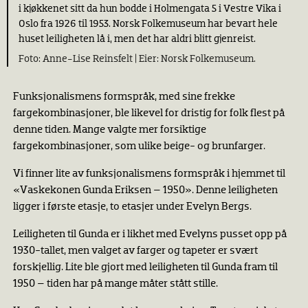
i kjøkkenet sitt da hun bodde i Holmengata 5 i Vestre Vika i
Oslo fra 1926 til 1953. Norsk Folkemuseum har bevart hele
huset leiligheten lå i, men det har aldri blitt gjenreist.
Anne-Lise Reinsfelt |
Norsk Folkemuseum.
Funksjonalismens formspråk, med sine frekke
fargekombinasjoner, ble likevel for dristig for folk flest på
denne tiden. Mange valgte mer forsiktige
fargekombinasjoner, som ulike beige- og brunfarger.
Vi finner lite av funksjonalismens formspråk i hjemmet til
«Vaskekonen Gunda Eriksen – 1950». Denne leiligheten
ligger i første etasje, to etasjer under Evelyn Bergs.
Leiligheten til Gunda er i likhet med Evelyns pusset opp på
1930-tallet, men valget av farger og tapeter er svært
forskjellig. Lite ble gjort med leiligheten til Gunda fram til
1950 – tiden har på mange måter stått stille.