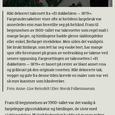
Rikt dekorert takrosett fra «Et dukkehjem — 1879».
Fargeundersøkelser viser ofte at fortidens fargebruk var
annerledes enn man forestilte seg på forhånd. Fram til
begynnelsen av 1900~tallet var takrosetter som regel malt i
mange farger, og himlingene hadde gjerne sjablongdekor
eller enkel, flerfarget strekdekor. Men siden det vanligvis
ble brukt Iimfarge, som Iett lar seg vaske bort, har mange
spor ofte forsvunnet på grunn av nedvasking av takene ved
senere oppussing. Fargesettingen av takrosetten i «Et
dukkehjem — 1879» er basert på rester av blant annet rosa
og gråbrunt på den originale rosetten. Rikt dekorerte tak,
vegger og gulv fra denne tiden krevde en maler som var vel
så mye kunstner som håndverker.
Anne-Lise Reinsfelt |
Norsk Folkemuseum
Fram til begynnelsen av 1900-tallet var det vanlig å
fargelegge gipsstukkatur og himlinger, de siste med