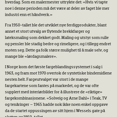
hverdag. Som en malermester uttrykte det: «Hvis vi tapte
noe i denne perioden må det være at deler av faget ble mer
industri enn et håndverk.»
Fra 1950-tallet ble det utviklet nye ferdigprodukter, blant
annet et stort utvalg av flytende brekkfarger og
lateksmaling som dekket godt. Maling og utstyr som rulle
og pensler ble stadig bedre og rimeligere, og i tillegg endret
moten seg. Dette ga folk større mulighet til å male selv, og
mange ble «lørdagsmalere».
I Norge kom det første fargeblandingssystemet i salg i
1963, og fram mot 1970 overtok de syntetiske bindemidlene
nesten helt. Fargeutvalget var stort i de mange
fargekartene som fantes på markedet, og de var ofte
supplert med interiørbilder for å illustrere de «riktige»
fargekombinasjonene. «Solveig og Arne Dahl» i Teak, TV
og tenåringer – 1965 hadde nok ikke noen enkel oppgave
da de startet oppussingen av sitt hjem i Wessels gate på