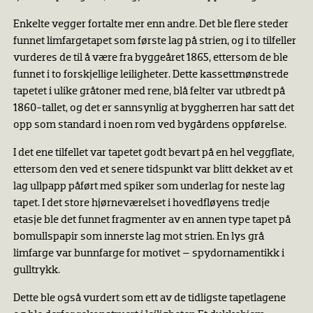
Enkelte vegger fortalte mer enn andre. Det ble flere steder
funnet limfargetapet som første lag på strien, og i to tilfeller
vurderes de til å være fra byggeåret 1865, ettersom de ble
funnet i to forskjellige leiligheter. Dette kassettmønstrede
tapetet i ulike gråtoner med rene, blå felter var utbredt på
1860-tallet, og det er sannsynlig at byggherren har satt det
opp som standard i noen rom ved bygårdens oppførelse.
I det ene tilfellet var tapetet godt bevart på en hel veggflate,
ettersom den ved et senere tidspunkt var blitt dekket av et
lag ullpapp påført med spiker som underlag for neste lag
tapet. I det store hjørneværelset i hovedfløyens tredje
etasje ble det funnet fragmenter av en annen type tapet på
bomullspapir som innerste lag mot strien. En lys grå
limfarge var bunnfarge for motivet – spydornamentikk i
gulltrykk.
Dette ble også vurdert som ett av de tidligste tapetlagene