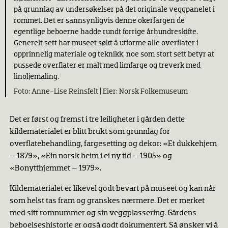
på grunnlag av undersøkelser på det originale veggpanelet i
rommet. Det er sannsynligvis denne okerfargen de
egentlige beboerne hadde rundt forrige århundreskifte.
Generelt sett har museet søkt å utforme alle overflater i
opprinnelig materiale og teknikk, noe som stort sett betyr at
pussede overﬂater er malt med limfarge og treverk med
linoljemaling.
Anne-Lise Reinsfelt |
Norsk Folkemuseum
Det er først og fremst i tre leiligheter i gården dette
kildematerialet er blitt brukt som grunnlag for
overflatebehandling, fargesetting og dekor: «Et dukkehjem
– 1879», «Ein norsk heim i ei ny tid – 1905» og
«Bonytthjemmet – 1979».
Kildematerialet er likevel godt bevart på museet og kan når
som helst tas fram og granskes nærmere. Det er merket
med sitt romnummer og sin veggplassering. Gårdens
beboelseshistorie er også godt dokumentert. Så ønsker vi å