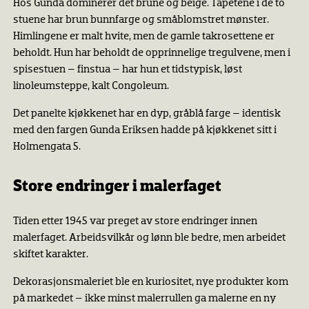
Hos Gunda dominerer det brune og beige. Tapetene i de to
stuene har brun bunnfarge og småblomstret mønster.
Himlingene er malt hvite, men de gamle takrosettene er
beholdt. Hun har beholdt de opprinnelige tregulvene, men i
spisestuen – finstua – har hun et tidstypisk, løst
linoleumsteppe, kalt Congoleum.
Det panelte kjøkkenet har en dyp, gråblå farge – identisk
med den fargen Gunda Eriksen hadde på kjøkkenet sitt i
Holmengata 5.
Store endringer i malerfaget
Tiden etter 1945 var preget av store endringer innen
malerfaget. Arbeidsvilkår og lønn ble bedre, men arbeidet
skiftet karakter.
Dekorasjonsmaleriet ble en kuriositet, nye produkter kom
på markedet – ikke minst malerrullen ga malerne en ny