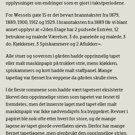
opplysninger om endringer som er gjort i takstperiodene.
For Wessels gate 15 er det bevart branntakster fra 1879,
1889, 1900, 1912 og 1929. I branntaksten fra 1889 får vi blant
annet opplyst at «2den Etage har 2 pudsede Entréer, 12
betrukne og malede Værelser, 3 do. panelede og malede, 3
do. Kjøkkener, 3 Spiskammere og 2 Aflukker».
Alle stuer og soverom i gården hadde opprinnelig tapet
eller malt maskinpapir på trukket strie, mens kjøkken,
spiskammers og kott hadde malt staffpanel. Mange
tapetlag var fjernet fra veggene da gården skulle rives.
I de fleste rommene som hadde vært tapetsert eksisterte
likevel den opprinnelige strien som tapetet var festet til
fremdeles, men det innerste laget med tapet eller malt
maskinpapir var ikke nødvendigvis fra byggeåret. Revner i
papiret ble nok ofte etter hvert for store, og de mange
lagene av tapet gjorde overflaten ujevn. Derfor har mange
fjernet tapetlagene, men gjenbrukt den opprinnelige strien.