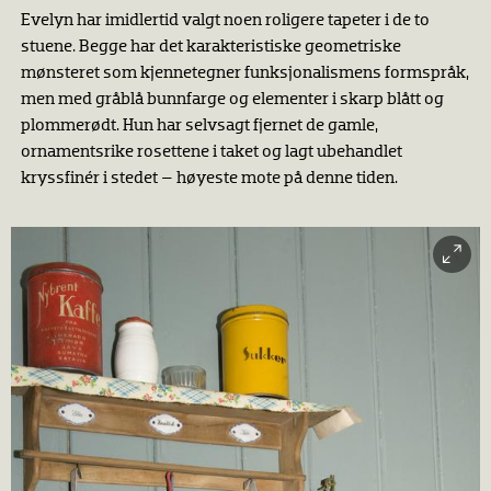
Evelyn har imidlertid valgt noen roligere tapeter i de to
stuene. Begge har det karakteristiske geometriske
mønsteret som kjennetegner funksjonalismens formspråk,
men med gråblå bunnfarge og elementer i skarp blått og
plommerødt. Hun har selvsagt fjernet de gamle,
ornamentsrike rosettene i taket og lagt ubehandlet
kryssfinér i stedet – høyeste mote på denne tiden.