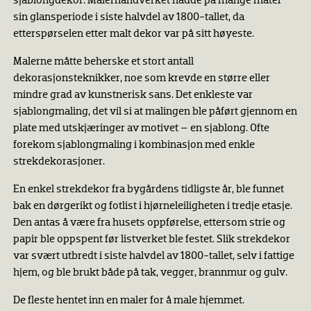
sjablongdekor. Malerhåndverket hadde på mange måter
sin glansperiode i siste halvdel av 1800-tallet, da
etterspørselen etter malt dekor var på sitt høyeste.
Malerne måtte beherske et stort antall
dekorasjonsteknikker, noe som krevde en større eller
mindre grad av kunstnerisk sans. Det enkleste var
sjablongmaling, det vil si at malingen ble påført gjennom en
plate med utskjæringer av motivet – en sjablong. Ofte
forekom sjablongmaling i kombinasjon med enkle
strekdekorasjoner.
En enkel strekdekor fra bygårdens tidligste år, ble funnet
bak en dørgerikt og fotlist i hjørneleiligheten i tredje etasje.
Den antas å være fra husets oppførelse, ettersom strie og
papir ble oppspent før listverket ble festet. Slik strekdekor
var svært utbredt i siste halvdel av 1800-tallet, selv i fattige
hjem, og ble brukt både på tak, vegger, brannmur og gulv.
De fleste hentet inn en maler for å male hjemmet.