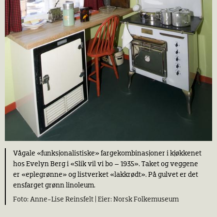
Vågale «funksjonalistiske» fargekombinasjoner i kjøkkenet
hos Evelyn Berg i «Slik vil vi bo – 1935». Taket og veggene
er «eplegrønne» og listverket «lakkrødt». På gulvet er det
ensfarget grønn linoleum.
Anne-Lise Reinsfelt |
Norsk Folkemuseum