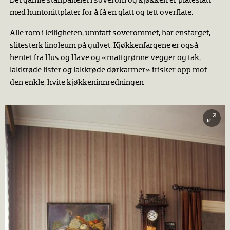
Det gamle staffpanelet i soverom og kjøkken er plateslått
med huntonittplater for å få en glatt og tett overflate.
Alle rom i leiligheten, unntatt soverommet, har ensfarget,
slitesterk linoleum på gulvet. Kjøkkenfargene er også
hentet fra Hus og Have og «mattgrønne vegger og tak,
lakkrøde lister og lakkrøde dørkarmer» frisker opp mot
den enkle, hvite kjøkkeninnredningen