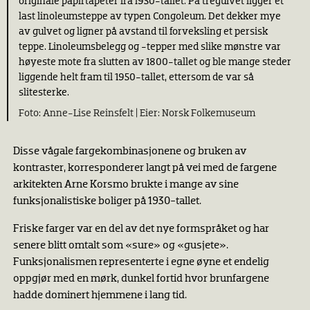
originale papirtapeter fra l930-tallet. På tregulvet ligger et
last linoleumsteppe av typen Congoleum. Det dekker mye
av gulvet og ligner på avstand til forveksling et persisk
teppe. Linoleumsbelegg og -tepper med slike mønstre var
høyeste mote fra slutten av 1800-tallet og ble mange steder
liggende helt fram til 1950-tallet, ettersom de var så
slitesterke.
Anne-Lise Reinsfelt |
Norsk Folkemuseum
Disse vågale fargekombinasjonene og bruken av
kontraster, korresponderer langt på vei med de fargene
arkitekten Arne Korsmo brukte i mange av sine
funksjonalistiske boliger på 1930-tallet.
Friske farger var en del av det nye formspråket og har
senere blitt omtalt som «sure» og «gusjete».
Funksjonalismen representerte i egne øyne et endelig
oppgjør med en mørk, dunkel fortid hvor brunfargene
hadde dominert hjemmene i lang tid.