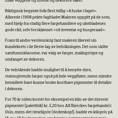
male veggene og listene og dekorere taket.
Riktignok begynte folk flest tidlig «å fuske i faget».
Allerede i 1908 pekte fagbladet Maleren oppgitt på de som,
med hjelp fra stadig flere fargehandlere og ukebladenes
gode råd, selv forskjønnet «sit inventar og husgeraad».
Fram til andre verdenskrig fant maleren likevel sin
kundekrets i de fleste lag av befolkningen. Det som skilte
samfunnsklassene, var valg av farger, malingstype og
omfanget av dekoren.
De velstående hadde mulighet til å benytte dyre,
statusgivende farger også på hele veggflater, mens mindre
bemidlete bare kunne bruke kostbare pigmenter til detaljer
i dekoren.
For 70 år siden kostet for eksempel en kilo av det dyreste
pigmentet (palettblå) kr. 5,20 hos Alf Bjerckes fargehandel i
Oslo, mens det rimeligste (dodenkopf), hadde en kilopris på