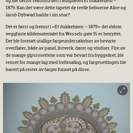
og ble derfor rekonstruert i leiligheten Et dukkehjem –
1879. Kan det være dette tapetet de reelle beboerne Alice og
Jacob Dybwad hadde i sin stue?
Det er først og fremst i «Et dukkehjem – 1879» det eldste,
veggfaste kildematerialet fra Wessels gate 15 er benyttet.
Det ble foretatt utallige fargeundersøkelser av bevarte
overflater, både av panel, listverk, dører og vinduer. Fire av
de mange gipsrosettene som var bevart fra byggeåret, ble
renset for mange lag med hvitmaling, og fargesettingen ble
basert på rester av farger funnet på disse.