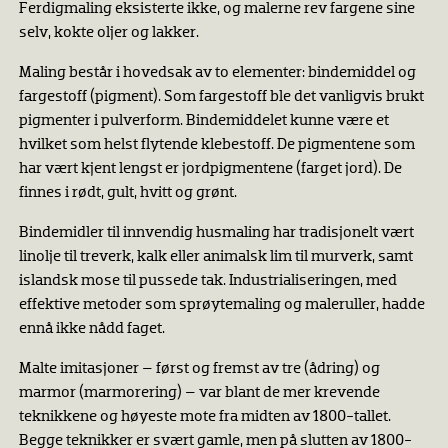
Ferdigmaling eksisterte ikke, og malerne rev fargene sine
selv, kokte oljer og lakker.
Maling består i hovedsak av to elementer: bindemiddel og
fargestoff (pigment). Som fargestoff ble det vanligvis brukt
pigmenter i pulverform. Bindemiddelet kunne være et
hvilket som helst flytende klebestoff. De pigmentene som
har vært kjent lengst er jordpigmentene (farget jord). De
finnes i rødt, gult, hvitt og grønt.
Bindemidler til innvendig husmaling har tradisjonelt vært
linolje til treverk, kalk eller animalsk lim til murverk, samt
islandsk mose til pussede tak. Industrialiseringen, med
effektive metoder som sprøytemaling og maleruller, hadde
ennå ikke nådd faget.
Malte imitasjoner – først og fremst av tre (ådring) og
marmor (marmorering) – var blant de mer krevende
teknikkene og høyeste mote fra midten av 1800-tallet.
Begge teknikker er svært gamle, men på slutten av 1800-