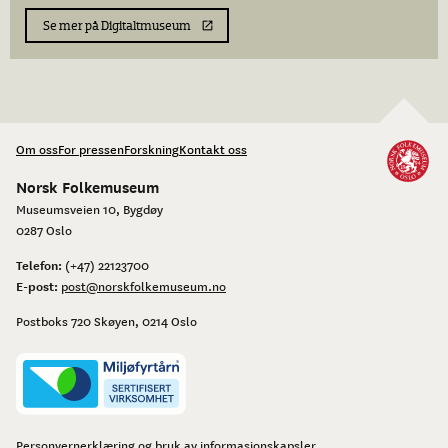
Se mer på Digitaltmuseum
Om oss
For pressen
Forskning
Kontakt oss
Norsk Folkemuseum
Museumsveien 10, Bygdøy
0287 Oslo
Telefon:
(+47) 22123700
E-post:
post@norskfolkemuseum.no
Postboks 720 Skøyen, 0214 Oslo
Personvernerklæring og bruk av informasjonskapsler