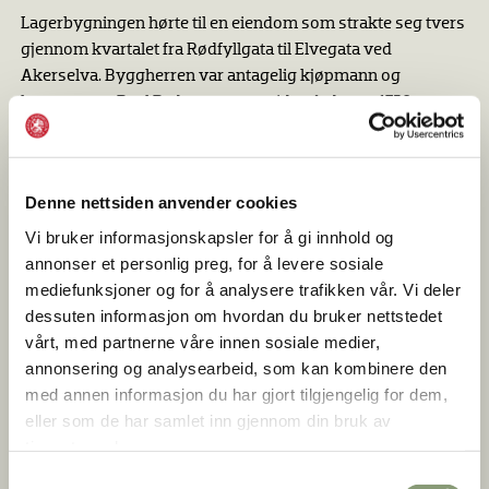
Lagerbygningen hørte til en eiendom som strakte seg tvers
gjennom kvartalet fra Rødfyllgata til Elvegata ved
Akerselva. Byggherren var antagelig kjøpmann og
byggmester Paul Pedersen, som eide gården ca 1750.
Denne nettsiden anvender cookies
Vi bruker informasjonskapsler for å gi innhold og
annonser et personlig preg, for å levere sosiale
mediefunksjoner og for å analysere trafikken vår. Vi deler
dessuten informasjon om hvordan du bruker nettstedet
vårt, med partnerne våre innen sosiale medier,
annonsering og analysearbeid, som kan kombinere den
med annen informasjon du har gjort tilgjengelig for dem,
eller som de har samlet inn gjennom din bruk av
tjenestene deres.
Væring |
Norsk Folkemuseum
Samtykkevalg