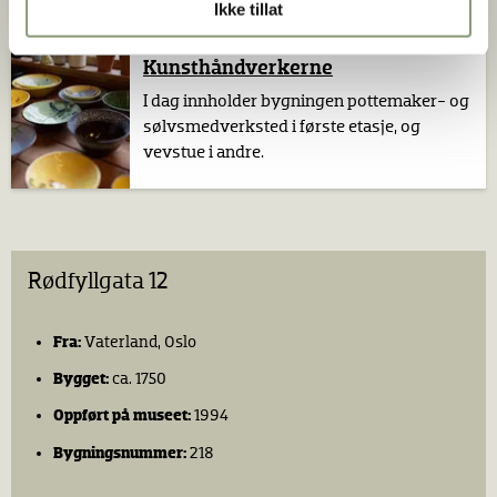
smørbrød.
Ikke tillat
Kunsthånd­verkerne
I dag innholder bygningen pottemaker- og
sølvsmedverksted i første etasje, og
vevstue i andre.
Rødfyllgata 12
Fra:
Vaterland, Oslo
Bygget:
ca. 1750
Oppført på museet:
1994
Bygningsnummer:
218